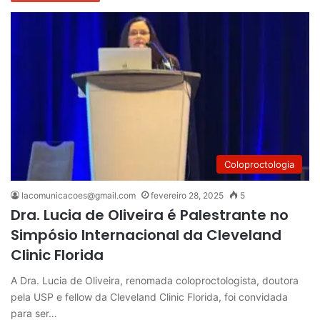
Coloproctologia
lacomunicacoes@gmail.com
fevereiro 28, 2025
5
Dra. Lucia de Oliveira é Palestrante no
Simpósio Internacional da Cleveland
Clinic Florida
A Dra. Lucia de Oliveira, renomada coloproctologista, doutora
pela USP e fellow da Cleveland Clinic Florida, foi convidada
para ser…