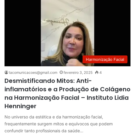
Harmonização Facial
lacomunicacoes@gmail.com
fevereiro 3, 2025
4
Desmistificando Mitos: Anti-
inflamatórios e a Produção de Colágeno
na Harmonização Facial – Instituto Lidia
Henninger
No universo da estética e da harmonização facial,
frequentemente surgem mitos e equívocos que podem
confundir tanto profissionais da saúde…