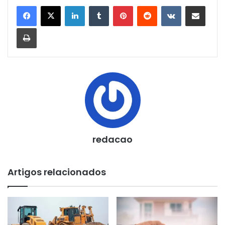
Linkedin
Tumblr
Pinterest
Reddit
VK
Compartilhar via e-mail
Imprimir
redacao
Artigos relacionados