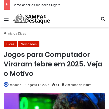
Como achar os melhores lugares para happy hour na sua região
Menu
Pr
Início
/
Dicas
Dicas
Novidades
Jogos para Computador
Viraram febre em 2025. Veja
o Motivo
redacao
agosto 17, 2025
41
2 minutos de leitura