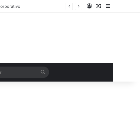
Entrar
Artigo aleatório
Barra Latera
orporativo
Procurar
por