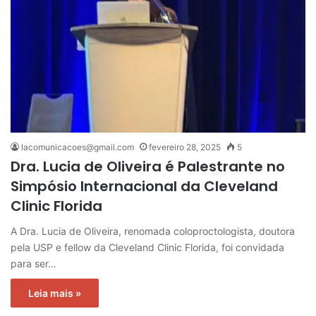
lacomunicacoes@gmail.com
fevereiro 28, 2025
5
Dra. Lucia de Oliveira é Palestrante no
Simpósio Internacional da Cleveland
Clinic Florida
A Dra. Lucia de Oliveira, renomada coloproctologista, doutora
pela USP e fellow da Cleveland Clinic Florida, foi convidada
para ser…
Leia mais »