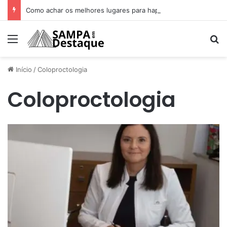
Como achar os melhores lugares para happy hour na sua região
Menu
Pr
Início
/
Coloproctologia
Coloproctologia