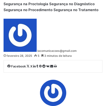
Segurança na Proctologia
Segurança no Diagnóstico
Segurança no Procedimento
Segurança no Tratamento
lacomunicacoes@gmail.com
fevereiro 28, 2025
5
3 minutos de leitura
Linkedin
Tumblr
Pinterest
Reddit
VK
Compartilhar
Imprimir
Facebook
X
via
e-
mail