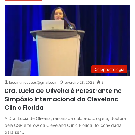
Coloproctologia
lacomunicacoes@gmail.com
fevereiro 28, 2025
5
Dra. Lucia de Oliveira é Palestrante no
Simpósio Internacional da Cleveland
Clinic Florida
A Dra. Lucia de Oliveira, renomada coloproctologista, doutora
pela USP e fellow da Cleveland Clinic Florida, foi convidada
para ser…