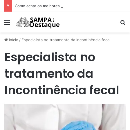
Como achar os melhores lugares para happy hour na sua região
Menu
Pr
Início
/
Especialista no tratamento da Incontinência fecal
Especialista no
tratamento da
Incontinência fecal