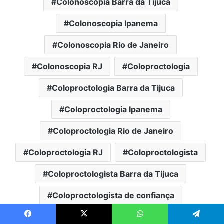
Colonoscopia Barra da Tijuca
Colonoscopia Ipanema
Colonoscopia Rio de Janeiro
Colonoscopia RJ
Coloproctologia
Coloproctologia Barra da Tijuca
Coloproctologia Ipanema
Coloproctologia Rio de Janeiro
Coloproctologia RJ
Coloproctologista
Coloproctologista Barra da Tijuca
Coloproctologista de confiança
Coloproctologista Ipanema
Facebook
X
WhatsApp
Telegram