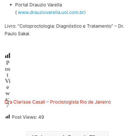
Portal Drauzio Varella
(
www.drauziovarella.uol.com.br)
Livro: “Coloproctologia: Diagnóstico e Tratamento” – Dr.
Paulo Sakai
P
os
t
Vi
e
w
s:
Dra Clarisse Casali – Proctologista Rio de Janeiro
7
Post Views:
49