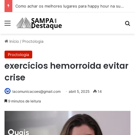
Peça com entrada gratuita e acessível estreia no dia 12 de novembro
Menu
Pr
Início
/
Proctologia
Proctologia
exercícios hemorroida evitar
crise
lacomunicacoes@gmail.com
abril 5, 2025
14
9 minutos de leitura