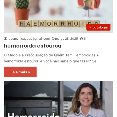
Proctologia
lacomunicacoes@gmail.com
março 28, 2025
6
hemorroida estourou
O Medo e a Preocupação de Quem Tem Hemorroidas A
hemorroida estourou e você não sabe o que fazer? Se…
Leia mais »