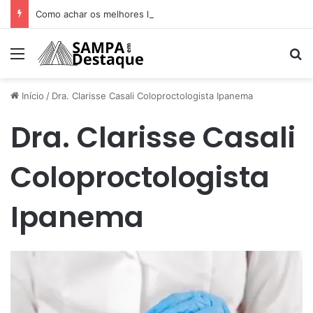
Como achar os melhores lugares para happy hour na sua região
Menu
Pr
Início
/
Dra. Clarisse Casali Coloproctologista Ipanema
Dra. Clarisse Casali
Coloproctologista
Ipanema