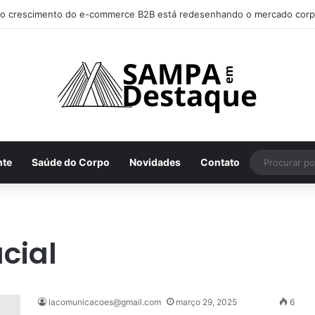
char os melhores lugares para happy hour na sua região
nte
Saúde do Corpo
Novidades
Contato
cial
lacomunicacoes@gmail.com
março 29, 2025
6