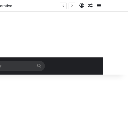
Entrar
Artigo aleatório
Barra Latera
Procurar
por