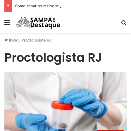
Como achar os melhores lugares para happy hour na sua região
Menu
Pr
Início
/
Proctologista RJ
Proctologista RJ