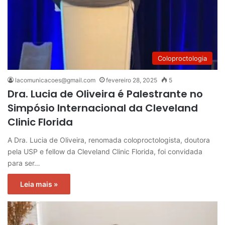
Coloproctologia
lacomunicacoes@gmail.com
fevereiro 28, 2025
5
Dra. Lucia de Oliveira é Palestrante no
Simpósio Internacional da Cleveland
Clinic Florida
A Dra. Lucia de Oliveira, renomada coloproctologista, doutora
pela USP e fellow da Cleveland Clinic Florida, foi convidada
para ser…
Leia mais »