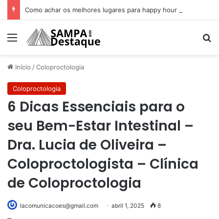
Como achar os melhores lugares para happy hour na sua região
Menu
Pr
Início
/
Coloproctologia
Coloproctologia
6 Dicas Essenciais para o
seu Bem-Estar Intestinal –
Dra. Lucia de Oliveira –
Coloproctologista – Clínica
de Coloproctologia
lacomunicacoes@gmail.com
abril 1, 2025
8