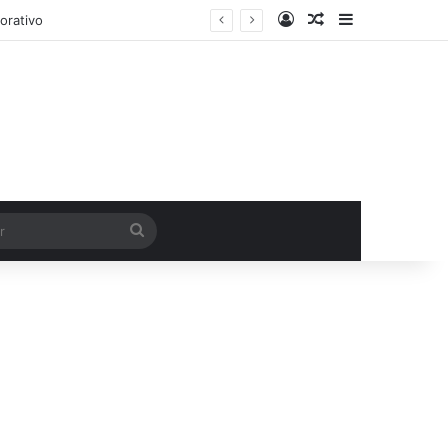
Entrar
Artigo aleatório
Barra Latera
Procurar
por