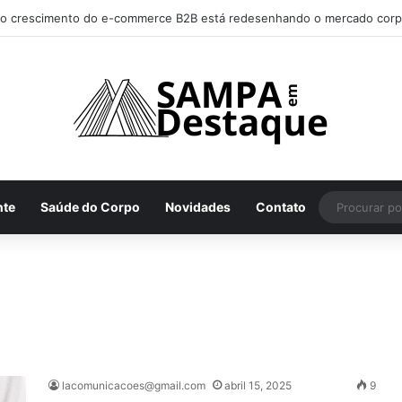
char os melhores lugares para happy hour na sua região
nte
Saúde do Corpo
Novidades
Contato
lacomunicacoes@gmail.com
abril 15, 2025
9