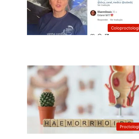
Coloproctolog
Proctolog