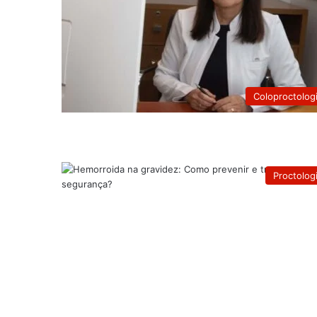
Coloproctolog
Proctolog