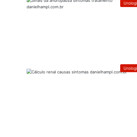
Urolog
Urolog