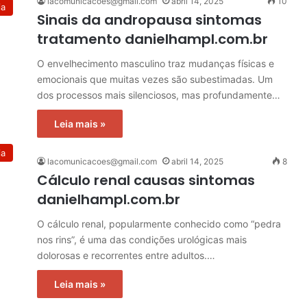
lacomunicacoes@gmail.com
abril 14, 2025
10
ia
Sinais da andropausa sintomas
tratamento danielhampl.com.br
O envelhecimento masculino traz mudanças físicas e
emocionais que muitas vezes são subestimadas. Um
dos processos mais silenciosos, mas profundamente…
Leia mais »
ia
lacomunicacoes@gmail.com
abril 14, 2025
8
Cálculo renal causas sintomas
danielhampl.com.br
O cálculo renal, popularmente conhecido como “pedra
nos rins”, é uma das condições urológicas mais
dolorosas e recorrentes entre adultos.…
Leia mais »