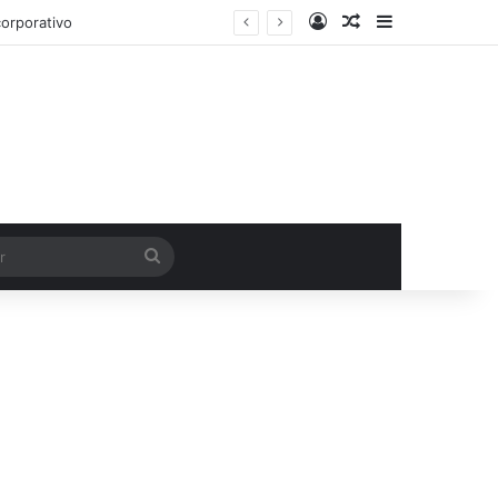
Entrar
Artigo aleatório
Barra Latera
Procurar
por