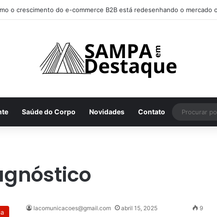
mo achar os melhores lugares para happy hour na sua região
nte
Saúde do Corpo
Novidades
Contato
agnóstico
lacomunicacoes@gmail.com
abril 15, 2025
9
ia