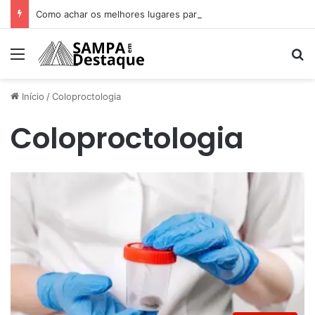
Como achar os melhores lugares para happy hour na sua região
Menu
Pr
Início
/
Coloproctologia
Coloproctologia