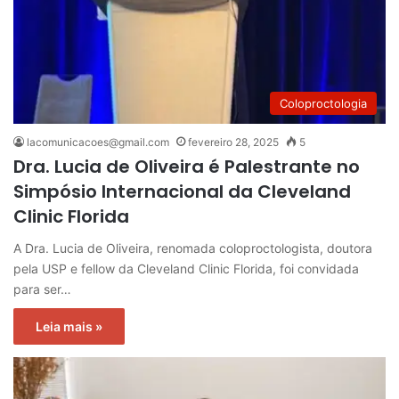
Coloproctologia
lacomunicacoes@gmail.com
fevereiro 28, 2025
5
Dra. Lucia de Oliveira é Palestrante no
Simpósio Internacional da Cleveland
Clinic Florida
A Dra. Lucia de Oliveira, renomada coloproctologista, doutora
pela USP e fellow da Cleveland Clinic Florida, foi convidada
para ser…
Leia mais »