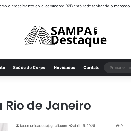
omo achar os melhores lugares para happy hour na sua região
nte
Saúde do Corpo
Novidades
Contato
 Rio de Janeiro
lacomunicacoes@gmail.com
abril 15, 2025
9