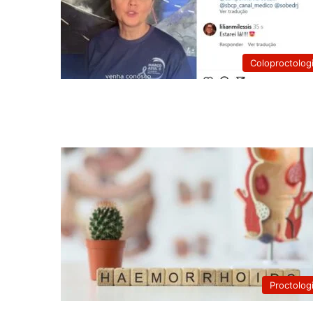
Coloproctolog
Proctolog