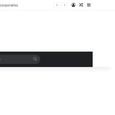
Entrar
Artigo aleatório
Barra Latera
Procurar
por