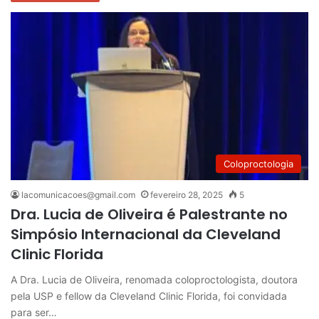
Coloproctologia
lacomunicacoes@gmail.com
fevereiro 28, 2025
5
Dra. Lucia de Oliveira é Palestrante no
Simpósio Internacional da Cleveland
Clinic Florida
A Dra. Lucia de Oliveira, renomada coloproctologista, doutora
pela USP e fellow da Cleveland Clinic Florida, foi convidada
para ser…