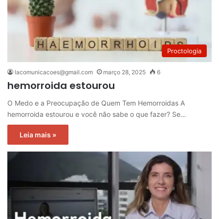
Proctologia
lacomunicacoes@gmail.com
março 28, 2025
6
hemorroida estourou
O Medo e a Preocupação de Quem Tem Hemorroidas A
hemorroida estourou e você não sabe o que fazer? Se…
Leia mais »