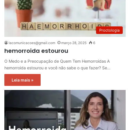
Proctologia
lacomunicacoes@gmail.com
março 28, 2025
6
hemorroida estourou
O Medo e a Preocupação de Quem Tem Hemorroidas A
hemorroida estourou e você não sabe o que fazer? Se…
Leia mais »