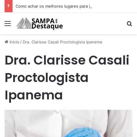
Como achar os melhores lugares para happy hour na sua região
Menu
Pr
Início
/
Dra. Clarisse Casali Proctologista Ipanema
Dra. Clarisse Casali
Proctologista
Ipanema