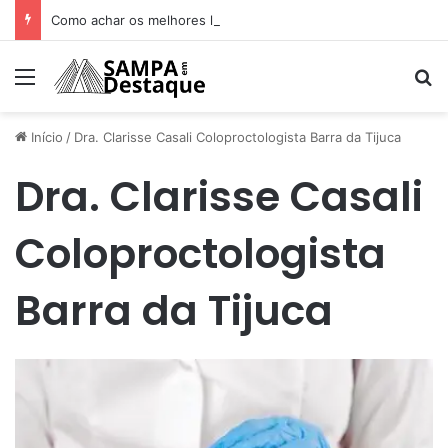
Como achar os melhores lugares para happy hour na sua região
Menu
Pr
Início
/
Dra. Clarisse Casali Coloproctologista Barra da Tijuca
Dra. Clarisse Casali
Coloproctologista
Barra da Tijuca