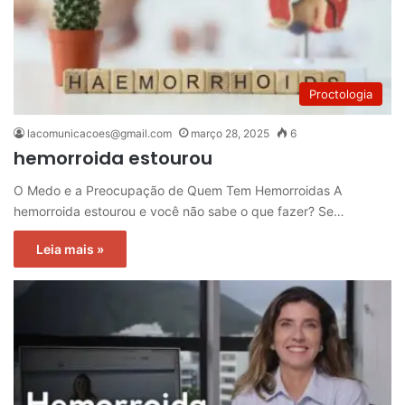
Proctologia
lacomunicacoes@gmail.com
março 28, 2025
6
hemorroida estourou
O Medo e a Preocupação de Quem Tem Hemorroidas A
hemorroida estourou e você não sabe o que fazer? Se…
Leia mais »