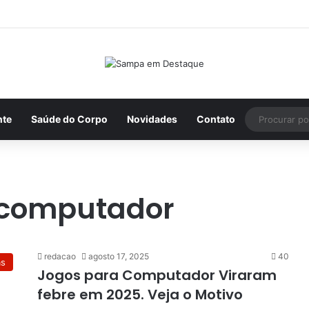
nte
Saúde do Corpo
Novidades
Contato
 computador
redacao
agosto 17, 2025
40
as
Jogos para Computador Viraram
febre em 2025. Veja o Motivo