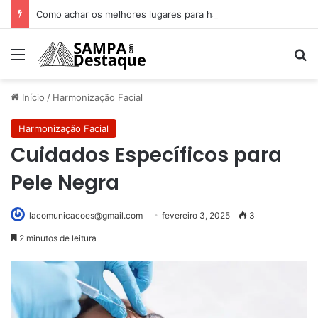
Como achar os melhores lugares para happy hour na sua região
Menu
Pr
Início
/
Harmonização Facial
Harmonização Facial
Cuidados Específicos para
Pele Negra
lacomunicacoes@gmail.com
fevereiro 3, 2025
3
2 minutos de leitura