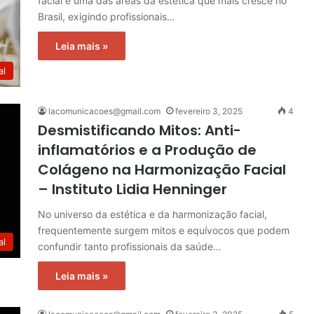
facial é uma das áreas da estética que mais cresce no
Brasil, exigindo profissionais…
Leia mais »
al
lacomunicacoes@gmail.com
fevereiro 3, 2025
4
Desmistificando Mitos: Anti-
inflamatórios e a Produção de
Colágeno na Harmonização Facial
– Instituto Lidia Henninger
No universo da estética e da harmonização facial,
frequentemente surgem mitos e equívocos que podem
al
confundir tanto profissionais da saúde…
Leia mais »