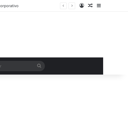
Entrar
Artigo aleatório
Barra Latera
Procurar
por