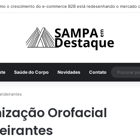
mo achar os melhores lugares para happy hour na sua região
nte
Saúde do Corpo
Novidades
Contato
andeirantes
ização Orofacial
eirantes