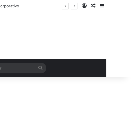
Entrar
Artigo aleatório
Barra Latera
orporativo
Procurar
por