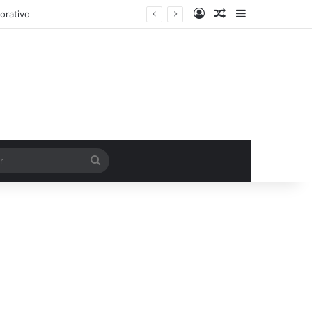
Entrar
Artigo aleatório
Barra Latera
orativo
Procurar
por