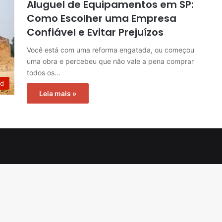
Aluguel de Equipamentos em SP:
Como Escolher uma Empresa
Confiável e Evitar Prejuízos
Você está com uma reforma engatada, ou começou
uma obra e percebeu que não vale a pena comprar
todos os…
ed
Leia mais »