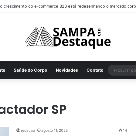
o crescimento do e-commerce B2B está redesenhando o mercado corp
nte
Saúde do Corpo
Novidades
Contato
actador SP
redacao
agosto 11, 2025
14