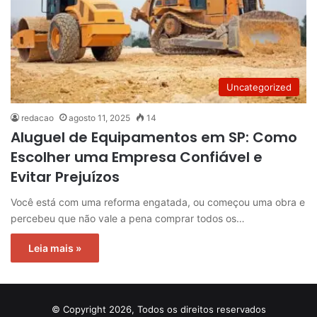
Uncategorized
redacao
agosto 11, 2025
14
Aluguel de Equipamentos em SP: Como
Escolher uma Empresa Confiável e
Evitar Prejuízos
Você está com uma reforma engatada, ou começou uma obra e
percebeu que não vale a pena comprar todos os…
Leia mais »
© Copyright 2026, Todos os direitos reservados