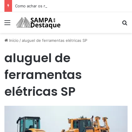
Como achar os melhores lugares para happy hour na sua região
Menu
Pr
Início
/
aluguel de ferramentas elétricas SP
aluguel de
ferramentas
elétricas SP