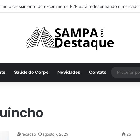
omo o crescimento do e-commerce B2B está redesenhando o mercado 
nte
Saúde do Corpo
Novidades
Contato
guincho
redacao
agosto 7, 2025
25