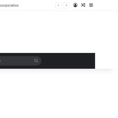
Entrar
Artigo aleatório
Barra Latera
corporativo
Procurar
por