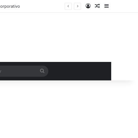
Entrar
Artigo aleatório
Barra Latera
orporativo
Procurar
por