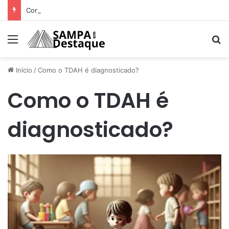
Como achar os melhores lugares para happy hour na sua região
Menu
Pr
Início
/
Como o TDAH é diagnosticado?
Como o TDAH é
diagnosticado?