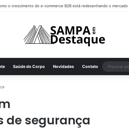
omo o crescimento do e-commerce B2B está redesenhando o mercado 
nte
Saúde do Corpo
Novidades
Contato
nça
om
s de segurança