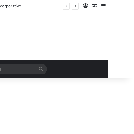
Entrar
Artigo aleatório
Barra Latera
corporativo
Procurar
por