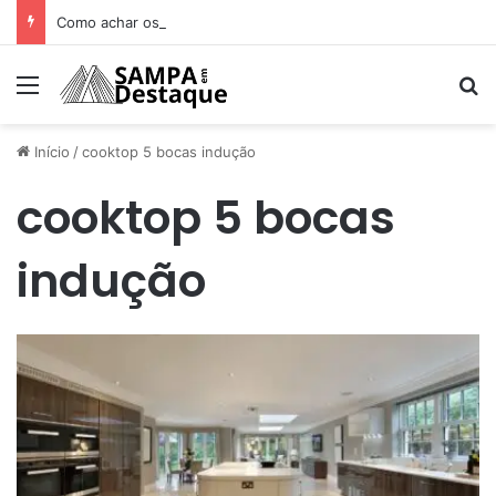
Como achar os melhores lugares para happy hour na sua região
Menu
Pr
Início
/
cooktop 5 bocas indução
cooktop 5 bocas
indução