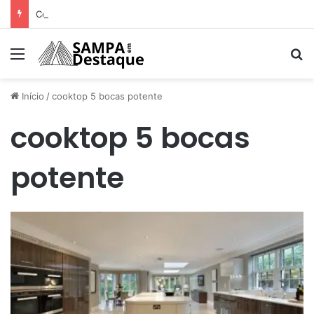
Como achar os melhores lugares para happy hour na sua região
Menu
Pr
Início
/
cooktop 5 bocas potente
cooktop 5 bocas
potente