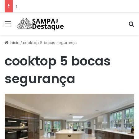
Como achar os melhores lugares para happy hour na sua região
Menu
Pr
Início
/
cooktop 5 bocas segurança
cooktop 5 bocas
segurança