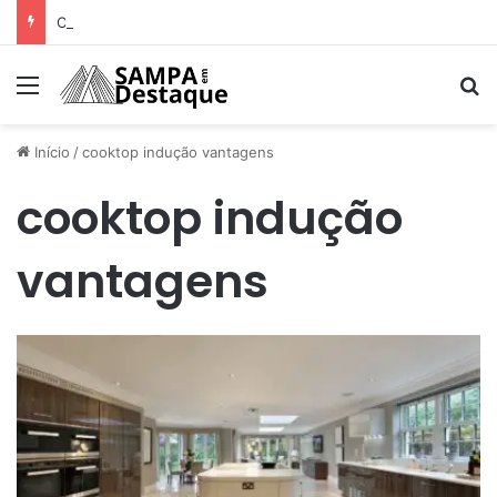
Como achar os melhores lugares para happy hour na sua região
Menu
Pr
Início
/
cooktop indução vantagens
cooktop indução
vantagens