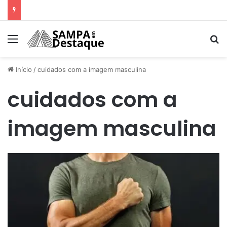
Como achar os melhores lugares para happy hour na sua região
Menu
Pr
Início
/
cuidados com a imagem masculina
cuidados com a
imagem masculina