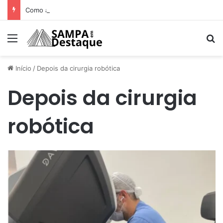
Como achar os melhores lugares para happy hour na sua região
Menu
Pr
Início
/
Depois da cirurgia robótica
Depois da cirurgia
robótica