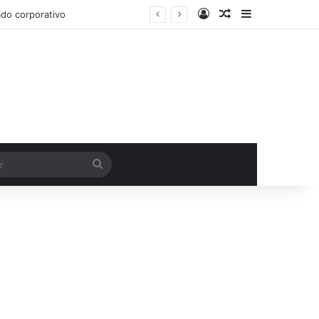
Entrar
Artigo aleatório
Barra Latera
do corporativo
Procurar
por