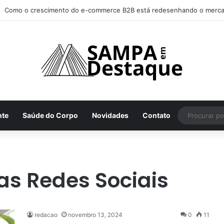
Como o crescimento do e-commerce B2B está redesenhando o merca
nte
Saúde do Corpo
Novidades
Contato
s Redes Sociais
redacao
novembro 13, 2024
0
11