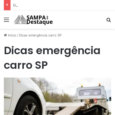
Como achar os melhores lugares para happy hour na sua região
Menu
Pr
Início
/
Dicas emergência carro SP
Dicas emergência
carro SP