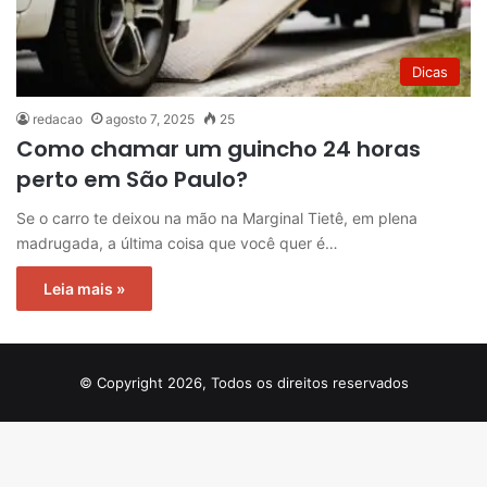
Dicas
redacao
agosto 7, 2025
25
Como chamar um guincho 24 horas
perto em São Paulo?
Se o carro te deixou na mão na Marginal Tietê, em plena
madrugada, a última coisa que você quer é…
Leia mais »
© Copyright 2026, Todos os direitos reservados