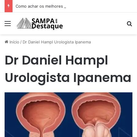
Como achar os melhores lugares para happy hour na sua região
Menu
Pr
Início
/
Dr Daniel Hampl Urologista Ipanema
Dr Daniel Hampl
Urologista Ipanema