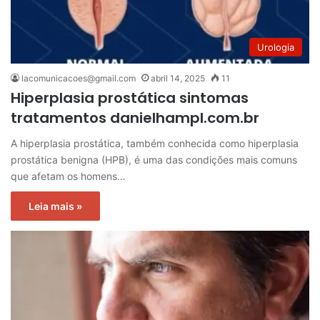
Urologia
lacomunicacoes@gmail.com
abril 14, 2025
11
Hiperplasia prostática sintomas
tratamentos danielhampl.com.br
A hiperplasia prostática, também conhecida como hiperplasia
prostática benigna (HPB), é uma das condições mais comuns
que afetam os homens…
Leia mais »