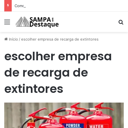
Como achar os melhores lugares para happy hour na sua região
Menu
Pr
Início
/
escolher empresa de recarga de extintores
escolher empresa
de recarga de
extintores