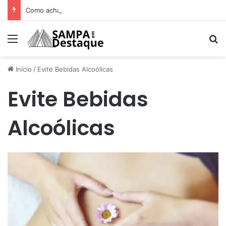
Como achar os melhores lugares para happy hour na sua região
Menu
Pr
Início
/
Evite Bebidas Alcoólicas
Evite Bebidas
Alcoólicas