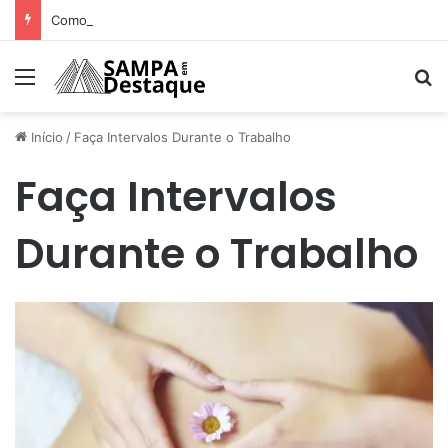
Como achar os melhores lugares para happy hour na sua região
Menu
Pr
Início
/
Faça Intervalos Durante o Trabalho
Faça Intervalos
Durante o Trabalho