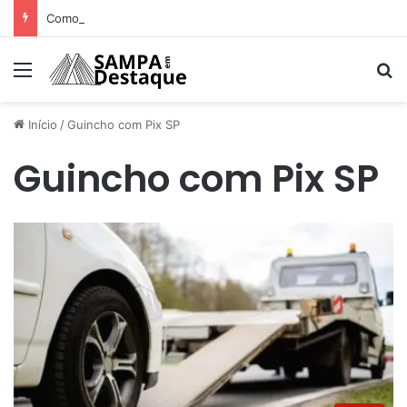
Como achar os melhores lugares para happy hour na sua região
Menu
Pr
Início
/
Guincho com Pix SP
Guincho com Pix SP