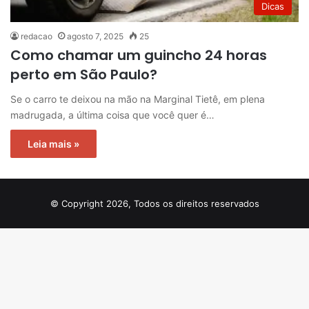
Dicas
redacao
agosto 7, 2025
25
Como chamar um guincho 24 horas
perto em São Paulo?
Se o carro te deixou na mão na Marginal Tietê, em plena
madrugada, a última coisa que você quer é…
Leia mais »
© Copyright 2026, Todos os direitos reservados