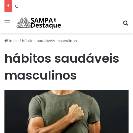
Como achar os melhores lugares para happy hour na sua região
Menu
Pr
Início
/
hábitos saudáveis masculinos
hábitos saudáveis
masculinos