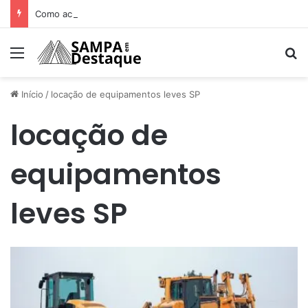
Como achar os melhores lugares para happy hour na sua região
Menu
Pr
Início
/
locação de equipamentos leves SP
locação de
equipamentos
leves SP