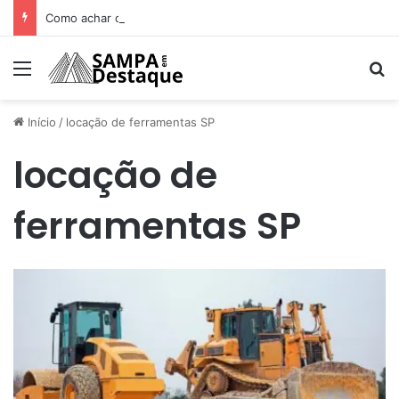
Como achar os melhores lugares para happy hour na sua região
Menu
Pr
Início
/
locação de ferramentas SP
locação de
ferramentas SP