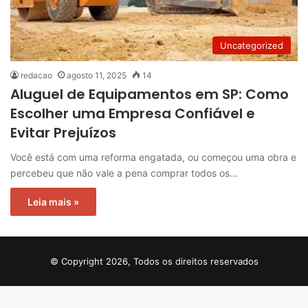
Uncategorized
redacao
agosto 11, 2025
14
Aluguel de Equipamentos em SP: Como
Escolher uma Empresa Confiável e
Evitar Prejuízos
Você está com uma reforma engatada, ou começou uma obra e
percebeu que não vale a pena comprar todos os…
Leia mais »
© Copyright 2026, Todos os direitos reservados