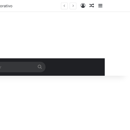
Entrar
Artigo aleatório
Barra Latera
orativo
Procurar
por