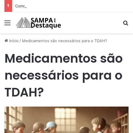
Como achar os melhores lugares para happy hour na sua região
Menu
Pr
Início
/
Medicamentos são necessários para o TDAH?
Medicamentos são
necessários para o
TDAH?