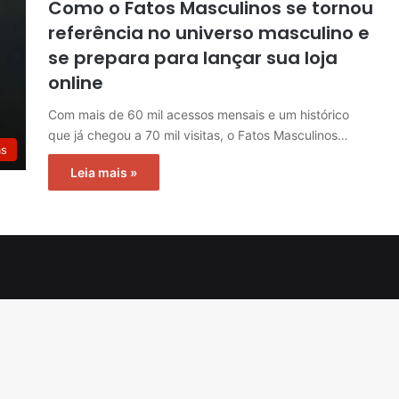
Como o Fatos Masculinos se tornou
referência no universo masculino e
se prepara para lançar sua loja
online
Com mais de 60 mil acessos mensais e um histórico
que já chegou a 70 mil visitas, o Fatos Masculinos…
as
Leia mais »