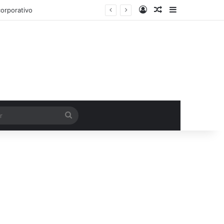
Entrar
Artigo aleatório
Barra Latera
orporativo
Procurar
por