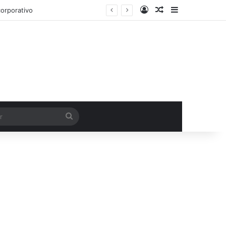
Entrar
Artigo aleatório
Barra Latera
orporativo
Procurar
por