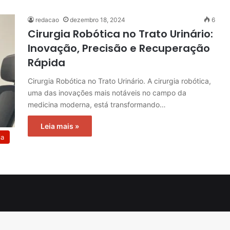
redacao
dezembro 18, 2024
6
Cirurgia Robótica no Trato Urinário:
Inovação, Precisão e Recuperação
Rápida
Cirurgia Robótica no Trato Urinário. A cirurgia robótica,
uma das inovações mais notáveis no campo da
medicina moderna, está transformando…
Leia mais »
ia